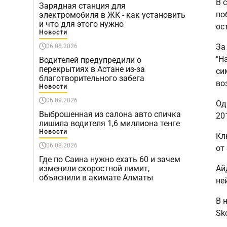
В 
Зарядная станция для
по
электромобиля в ЖК - как установить
и что для этого нужно
ос
Новости
За
06.08.2026
"Н
Водителей предупредили о
перекрытиях в Астане из-за
си
благотворительного забега
во
Новости
06.08.2026
Од
Выброшенная из салона авто спичка
20
лишила водителя 1,6 миллиона тенге
Новости
Кл
06.08.2026
от
Где по Саина нужно ехать 60 и зачем
изменили скоростной лимит,
Ай
объяснили в акимате Алматы
не
В 
Sk