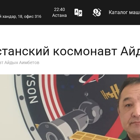
22:40
Каталог маш
Астана
 хандар, 18, офис 316
хстанский космонавт А
вт Айдын Аимбетов