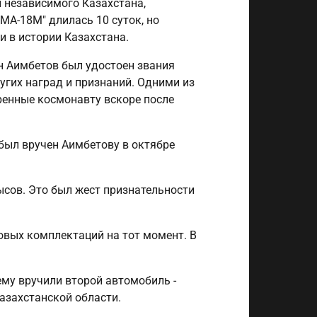
и независимого Казахстана,
МА-18М" длилась 10 суток, но
и в истории Казахстана.
н Аимбетов был удостоен звания
угих наград и признаний. Одними из
ренные космонавту вскоре после
- был вручен Аимбетову в октябре
сов. Это был жест признательности
повых комплектаций на тот момент. В
ему вручили второй автомобиль -
Казахстанской области.