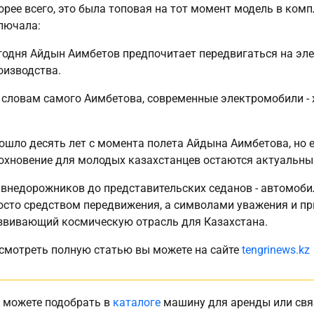
орее всего, это была топовая на тот момент модель в комп
лючала:
годня Айдын Аимбетов предпочитает передвигаться на эл
оизводства.
 словам самого Аимбетова, современные электромобили - 
ошло десять лет с момента полета Айдына Аимбетова, но е
охновение для молодых казахстанцев остаются актуальны
 внедорожников до представительских седанов - автомобил
осто средством передвижения, а символами уважения и пр
звивающий космическую отрасль для Казахстана.
смотреть полную статью вы можете на сайте
tengrinews.kz
 можете подобрать в
каталоге
машину для аренды или свя