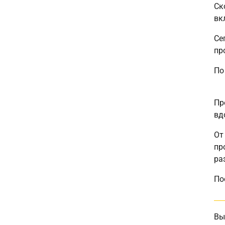
Ск
вк
Се
пр
По
Пр
вд
От
пр
ра
По
Вы