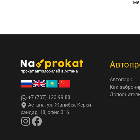
ме
Автопр
прокат автомобилей в Астана
Автопарк
•
•
•
Как заброни
Дополнитель
+7 (707) 123 99 88
Астана, ул. Жанибек-Керей
хандар, 18, офис 316