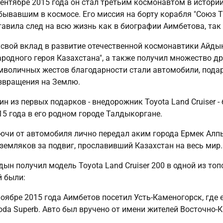
сентябре 2015 года он стал третьим космонавтом в истори
бывавшим в космосе. Его миссия на борту корабля "Союз Т
тавила след на всю жизнь как в биографии Аимбетова, так 
 свой вклад в развитие отечественной космонавтики Айды
ародного героя Казахстана", а также получил множество др
мволичных жестов благодарности стали автомобили, пода
звращения на Землю.
ин из первых подарков - внедорожник Toyota Land Cruiser 
15 года в его родном городе Талдыкоргане.
ючи от автомобиля лично передал аким города Ермек Алпы
 земляков за подвиг, прославивший Казахстан на весь мир.
дын получил модель Toyota Land Cruiser 200 в одной из то
й были:
ноябре 2015 года Аимбетов посетил Усть-Каменогорск, где 
oda Superb. Авто был вручено от имени жителей Восточно-