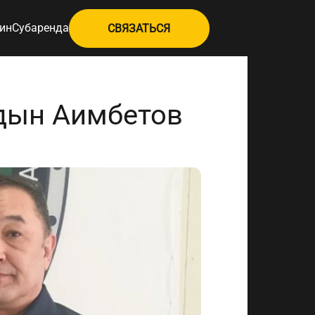
ин
Субаренда
СВЯЗАТЬСЯ
йдын Аимбетов