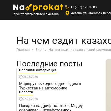
+7 (707) 123 99 88
Астана, ул. Жанибек-Керей
прокат автомобилей в Астана
На чем ездит каза
На чем ездит казахстанский космона
Главная
Блог
Последние посты
Полезная информация
08.08.2026
Маршрут выходного дня - едем в
Туркестан на автомобиле
Новости
07.08.2026
Поездка на дрифт-картах к Медеу
обернулась штрафстоянкой