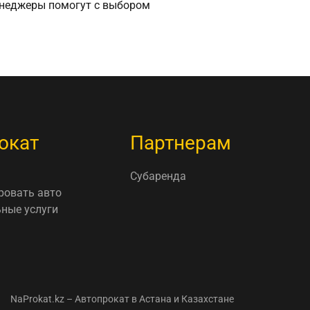
неджеры помогут с выбором
окат
Партнерам
Субаренда
ровать авто
ные услуги
NaProkat.kz – Автопрокат в Астана и Казахстане