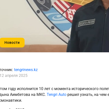
Новости
точник:
tengrinews.kz
12 апреля 2025
этом году исполнится 10 лет с момента исторического пол
дына Аимбетова на МКС.
Tengri Auto
решил узнать, на чем 
смонавтики.