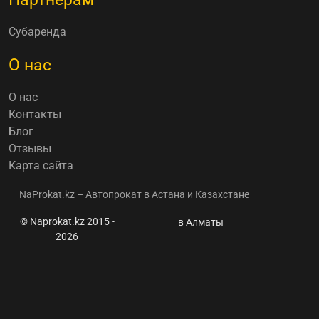
Субаренда
О нас
О нас
Контакты
Блог
Отзывы
Карта сайта
NaProkat.kz – Автопрокат в Астана и Казахстане
© Naprokat.kz 2015 -
⭐ Астанада
в Алматы
2026
Hyundai
Creta 2021
белый
автокөлігін
жалға алу
бағасы