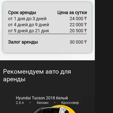
Двигатель:
1,6 л бензиновый​
Привод:
передний или полный​
Срок аренды
Цена за сутки
Трансмиссия:
6-ступенчатая
от 1 дня до 3 дней
24 000 ₸
автоматическая​
от 4 дней до 9 дней
22 000 ₸
Владельцы отмечают просторный салон и
от 9 дней до 21 дня
20 500 ₸
удобство управления. Согласно отзывам,
автомобиль демонстрирует хорошую
Залог аренды
30 000 ₸
маневренность и устойчивость на дороге. ​
Hyundai Creta 2021
Модель 2021 года представляет собой
Рекомендуем авто для
эволюцию дизайна и технологий. С
аренды
обновленным внешним видом и
улучшенными характеристиками, эта версия
Creta предлагает еще больше комфорта и
безопасности.​
Hyundai Tucson 2018 белый
2.0 л
•
бензин
•
Кроссовер
Двигатель:
2.0 л бензиновый​