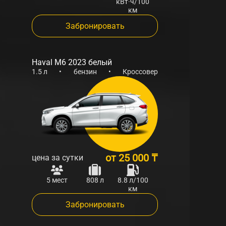
кВт·ч/100
км
Забронировать
Haval M6 2023 белый
1.5 л
•
бензин
•
Кроссовер
от
25 000 ₸
цена за сутки
5 мест
808 л
8.8 л/100
км
Забронировать