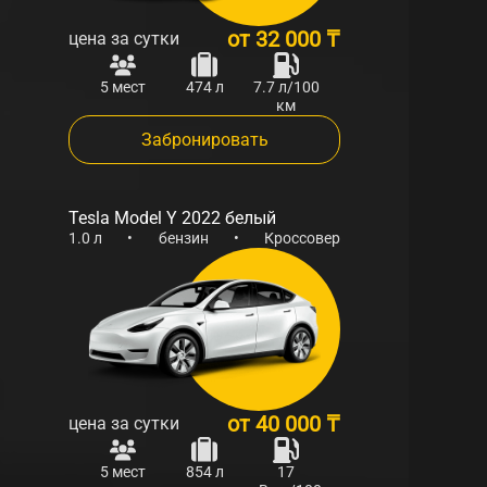
от
32 000 ₸
цена за сутки
5 мест
474 л
7.7 л/100
км
Забронировать
Tesla Model Y 2022 белый
1.0 л
•
бензин
•
Кроссовер
от
40 000 ₸
цена за сутки
5 мест
854 л
17