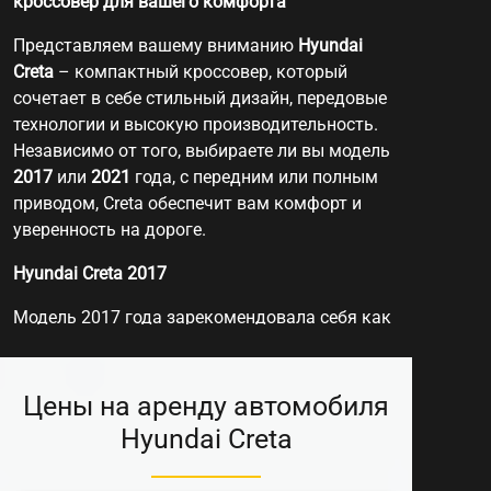
кроссовер для вашего комфорта
Представляем вашему вниманию
Hyundai
Creta
– компактный кроссовер, который
сочетает в себе стильный дизайн, передовые
технологии и высокую производительность.
Независимо от того, выбираете ли вы модель
2017
или
2021
года, с передним или полным
приводом, Creta обеспечит вам комфорт и
уверенность на дороге.​
Hyundai Creta 2017
Модель 2017 года зарекомендовала себя как
надежный и практичный автомобиль.
Оснащенная бензиновым двигателем
объемом 1,6 литра, она обеспечивает
Цены на аренду автомобиля
достаточную мощность для городских
Hyundai Creta
поездок и загородных путешествий.​