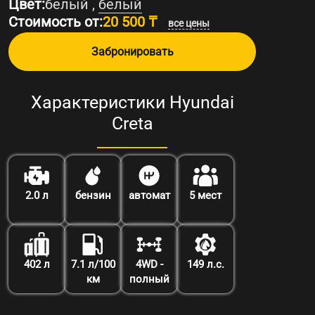
Цвет:
белый ,
белый
Стоимость от:
20 500 ₸
все цены
Забронировать
Характеристики Hyundai
Creta
2.0 л
бензин
автомат
5 мест
402 л
7.1 л/100
4WD -
149 л.с.
км
полный