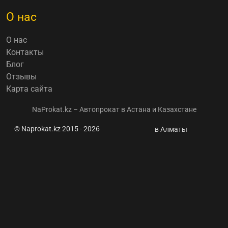
О нас
О нас
Контакты
Блог
Отзывы
Карта сайта
NaProkat.kz – Автопрокат в Астана и Казахстане
© Naprokat.kz 2015 - 2026
Жаңалықтар
в Алматы
мен пайдалы
ақпарат
Лучше
любой
картины:
Ferrari
представила
домашнюю
скульптуру