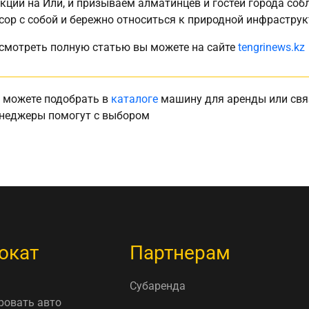
акции на Или, и призываем алматинцев и гостей города со
сор с собой и бережно относиться к природной инфраструкт
смотреть полную статью вы можете на сайте
tengrinews.kz
 можете подобрать в
каталоге
машину для аренды или свя
неджеры помогут с выбором
окат
Партнерам
Субаренда
ровать авто