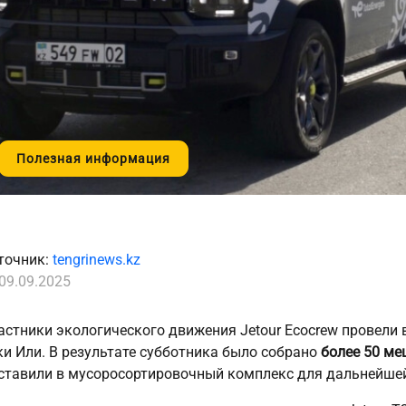
Полезная информация
точник:
tengrinews.kz
09.09.2025
астники экологического движения Jetour Ecocrew провели
ки Или. В результате субботника было собрано
более 50 м
ставили в мусоросортировочный комплекс для дальнейшей