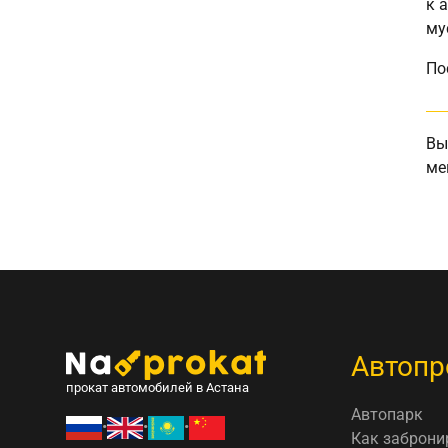
к 
му
По
Вы
ме
Автопр
прокат автомобилей в Астана
Автопарк
•
•
•
Как заброни