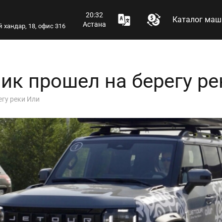
20:32
Каталог маш
Астана
 хандар, 18, офис 316
к прошел на берегу ре
гу реки Или