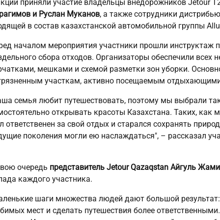
акции приняли участие владельцы внедорожников Jetour T2
рагимов и Руслан Муканов
, а также сотрудники дистрибью
одящей в состав казахстанской автомобильной группы Allur
ред началом мероприятия участники прошли инструктаж по
здельного сбора отходов. Организаторы обеспечили всех 
рчатками, мешками и схемой разметки зон уборки. Основн
грязненным участкам, активно посещаемым отдыхающими
аша семья любит путешествовать, поэтому мы выбрали та
мостоятельно открывать красоты Казахстана. Таких, как м
л ответственен за свой отдых и старался сохранять природ
дущие поколения могли ею наслаждаться", – рассказал уча
.
свою очередь
представитель Jetour Qazaqstan Айгуль Жам
лада каждого участника.
аленькие шаги множества людей дают большой результат:
бимых мест и сделать путешествия более ответственными.