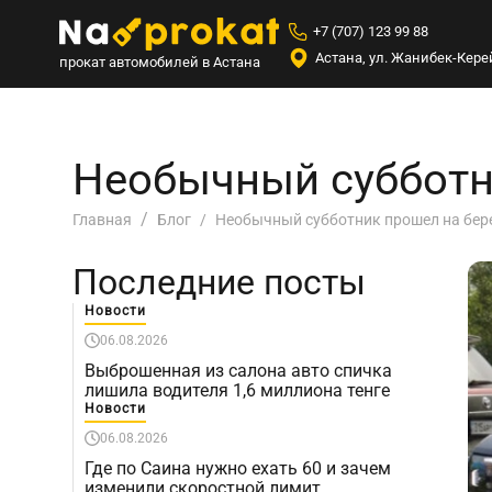
+7 (707) 123 99 88
Астана, ул. Жанибек-Керей
прокат автомобилей в Астана
Необычный субботни
Необычный субботник прошел на бере
Главная
Блог
Последние посты
Новости
06.08.2026
Выброшенная из салона авто спичка
лишила водителя 1,6 миллиона тенге
Новости
06.08.2026
Где по Саина нужно ехать 60 и зачем
изменили скоростной лимит,