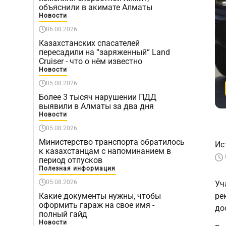
объяснили в акимате Алматы
Новости
06.08.2026
Казахстанских спасателей
пересадили на “заряженный“ Land
Cruiser - что о нём известно
Новости
05.08.2026
Более 3 тысяч нарушении ПДД
выявили в Алматы за два дня
Новости
05.08.2026
Министерство транспорта обратилось
Ис
к казахстанцам с напоминанием в
период отпусков
Полезная информация
05.08.2026
Уч
Какие документы нужны, чтобы
ре
оформить гараж на свое имя -
до
полный гайд
Новости