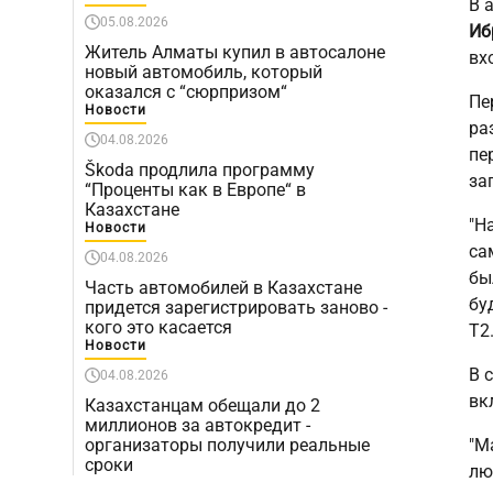
В 
05.08.2026
Иб
Житель Алматы купил в автосалоне
вх
новый автомобиль, который
оказался с “сюрпризом“
Пе
Новости
ра
04.08.2026
пе
Škoda продлила программу
за
“Проценты как в Европе“ в
Казахстане
"Н
Новости
са
04.08.2026
бы
Часть автомобилей в Казахстане
бу
придется зарегистрировать заново -
кого это касается
T2
Новости
В 
04.08.2026
вк
Казахстанцам обещали до 2
миллионов за автокредит -
организаторы получили реальные
"М
сроки
лю