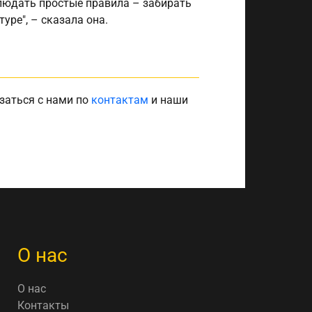
блюдать простые правила – забирать
уре", – сказала она.
заться с нами по
контактам
и наши
О нас
О нас
Контакты