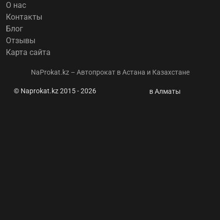
О нас
Контакты
Блог
Отзывы
Карта сайта
NaProkat.kz – Автопрокат в Астана и Казахстане
© Naprokat.kz 2015 - 2026
Жаңалықтар
в Алматы
мен пайдалы
ақпарат
Перевозчики
-
Министерству
транспорта:
“Вы
лоббируете
интересы
релокантов“
⭐ Автокөлік
жалдау