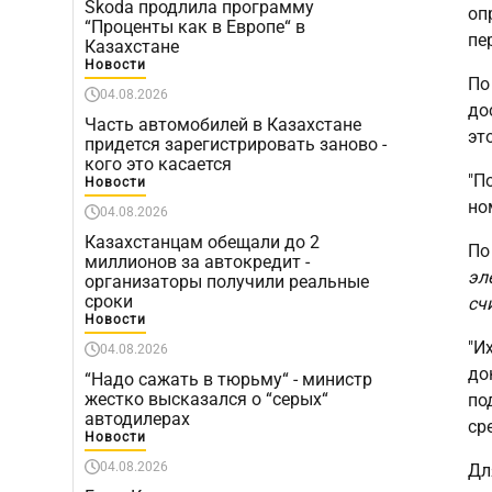
Škoda продлила программу
оп
“Проценты как в Европе“ в
пе
Казахстане
Новости
По
04.08.2026
до
Часть автомобилей в Казахстане
эт
придется зарегистрировать заново -
кого это касается
"П
Новости
но
04.08.2026
Казахстанцам обещали до 2
По
миллионов за автокредит -
эл
организаторы получили реальные
сроки
сч
Новости
"И
04.08.2026
до
“Надо сажать в тюрьму“ - министр
жестко высказался о “серых“
по
автодилерах
ср
Новости
04.08.2026
Дл