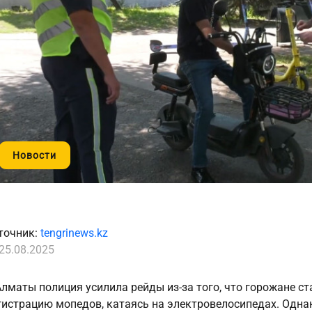
Новости
точник:
tengrinews.kz
25.08.2025
Алматы полиция усилила рейды из-за того, что горожане с
гистрацию мопедов, катаясь на электровелосипедах. Одна