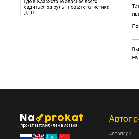
Где в Казахстане опаснее всего
Та
садиться за руль - новая статистика
ДТП
пр
По
Вы
ме
Автопр
прокат автомобилей в Астана
Автопарк
•
•
•