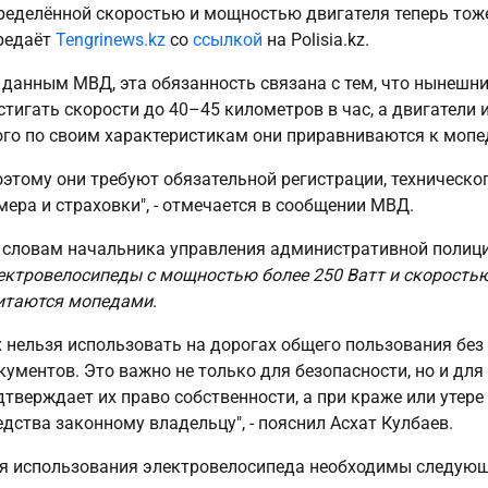
ределённой скоростью и мощностью двигателя теперь тож
редаёт
Tengrinews.kz
со
ссылкой
на Polisia.kz.
 данным МВД, эта обязанность связана с тем, что нынешн
стигать скорости до 40–45 километров в час, а двигатели 
ого по своим характеристикам они приравниваются к мопе
оэтому они требуют обязательной регистрации, техническо
мера и страховки", - отмечается в сообщении МВД.
 словам начальника управления административной полици
ектровелосипеды с мощностью более 250 Ватт и скоростью
итаются мопедами
.
х нельзя использовать на дорогах общего пользования без
кументов. Это важно не только для безопасности, но и для
дтверждает их право собственности, а при краже или утере
едства законному владельцу", - пояснил Асхат Кулбаев.
я использования электровелосипеда необходимы следующ