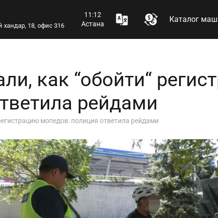
11:12
Каталог маш
Астана
 хандар, 18, офис 316
и, как “обойти“ регис
ответила рейдами
регистрацию мопедов: полиция ответила рейдами