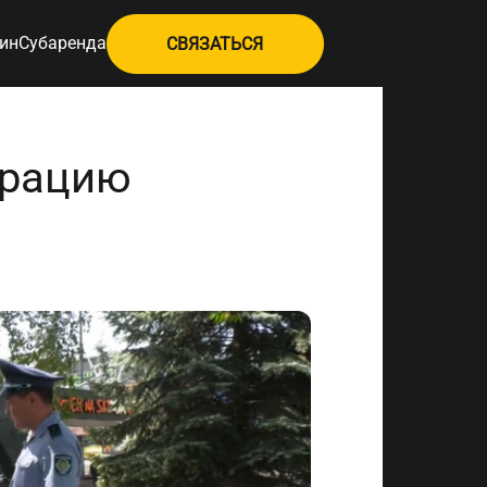
ин
Субаренда
СВЯЗАТЬСЯ
трацию