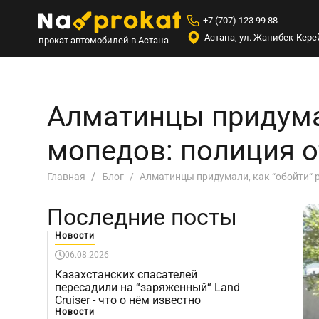
+7 (707) 123 99 88
Астана, ул. Жанибек-Керей
прокат автомобилей в Астана
Алматинцы придумал
мопедов: полиция 
Алматинцы придумали, как “обойти“ 
Главная
Блог
Последние посты
Новости
06.08.2026
Казахстанских спасателей
пересадили на “заряженный“ Land
Cruiser - что о нём известно
Новости