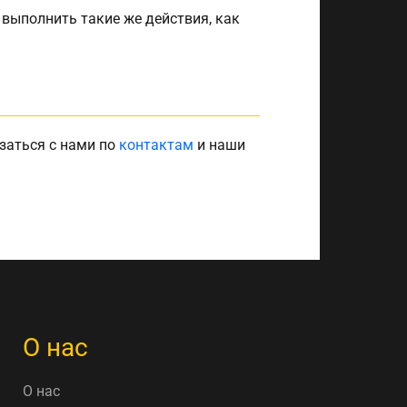
 выполнить такие же действия, как
заться с нами по
контактам
и наши
О нас
О нас