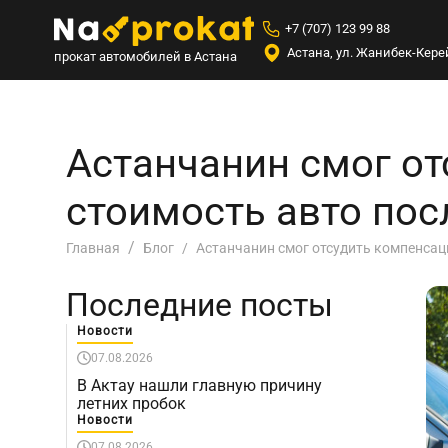
+7 (707) 123 99 88
Астана, ул. Жанибек-Керей
прокат автомобилей в Астана
Астанчанин смог от
стоимость авто пос
Астанчанин смог отсудить компенсац
Главная
Блог
Последние посты
Новости
07.08.2026
В Актау нашли главную причину
летних пробок
Новости
07.08.2026