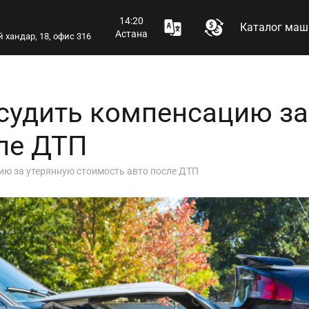
14:20
Каталог маш
Астана
 хандар, 18, офис 316
судить компенсацию за
ле ДТП
ию за утерянную стоимость авто после ДТП