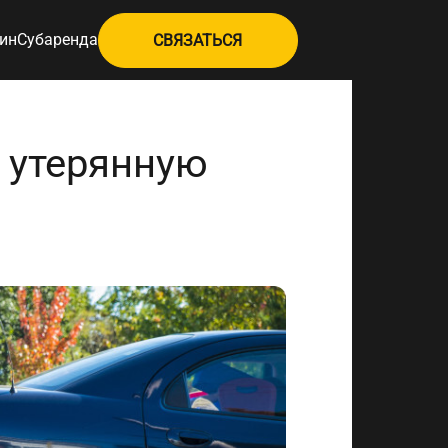
ин
Субаренда
СВЯЗАТЬСЯ
 утерянную