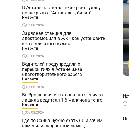
В Астане частично перекроют улицу
возле рынка “Астаналық базар“
Новости
07.08.2026
Зарядная станция для
электромобиля в ЖК - как установить
и что для этого нужно
Новости
06.08.2026
Водителей предупредили о
перекрытиях в Астане из-за
благотворительного забега
Новости
06.08.2026
Выброшенная из салона авто спичка
Ис
лишила водителя 1,6 миллиона тенге
Новости
06.08.2026
По
Где по Саина нужно ехать 60 и зачем
изменили скоростной лимит,