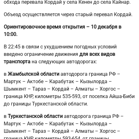
обхода перевала Кордай у села Кенен до села Кайнар.
Объезд осуществляется через старый перевал Кордай.
Ориентировочное время открытия – 10 декабря в
10:00.
В 22:45 в связи с ухудшением погодных условий
введено ограничение движения
для всех видов
транспорта
на следующих автодорогах:
в
Жамбылской области
автодорога граница РФ –
Мартук – Актобе – Карабутак – Кызылорда –
Шымкент – Тараз – Кордай – Алматы – Хоргос –
граница КНР, километры 535-593, от поселка Айша-Биби
до границы Туркестанской области.
в
Туркестанской области
автодорога граница РФ –
Мартук – Актобе – Карабутак – Кызылорда –
Шымкент – Тараз – Кордай – Алматы – Хоргос –
граница КНР, километры 593-654, от границы