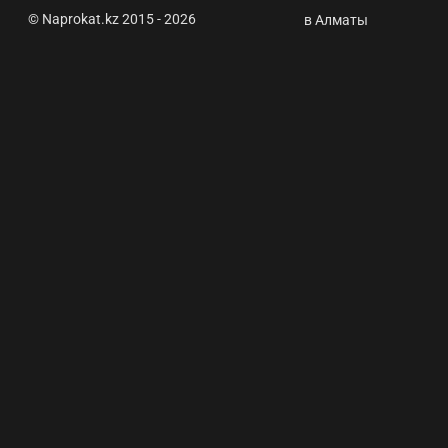
© Naprokat.kz 2015 - 2026
Еще
в Алматы
больше
участков
трасс
закрыли
для
движения
из-за
непогоды ⭐
Naprokat.kz
- Аренда
авто
Астана