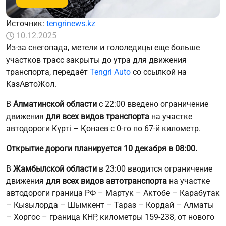
Источник:
tengrinews.kz
10.12.2025
Из-за снегопада, метели и гололедицы еще больше
участков трасс закрыты до утра для движения
транспорта, передаёт
Tengri Auto
со ссылкой на
КазАвтоЖол.
В
Алматинской области
с 22:00 введено ограничение
движения
для всех видов транспорта
на участке
автодороги Күрті – Қонаев с 0-го по 67-й километр.
Открытие дороги планируется 10 декабря в 08:00.
В
Жамбылской области
в 23:00 вводится ограничение
движения
для всех видов автотранспорта
на участке
автодороги граница РФ – Мартук – Актобе – Карабутак
– Кызылорда – Шымкент – Тараз – Кордай – Алматы
– Хоргос – граница КНР, километры 159-238, от нового