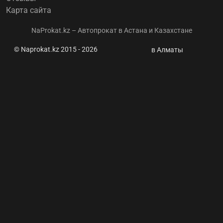
Карта сайта
NaProkat.kz – Автопрокат в Астана и Казахстане
© Naprokat.kz 2015 - 2026
Греческий
в Алматы
таксист
установил
рекорд,
проехав 4,6
миллиона
километров
на авто
1976 года ⭐
Naprokat.kz
- Аренда
авто
Астана