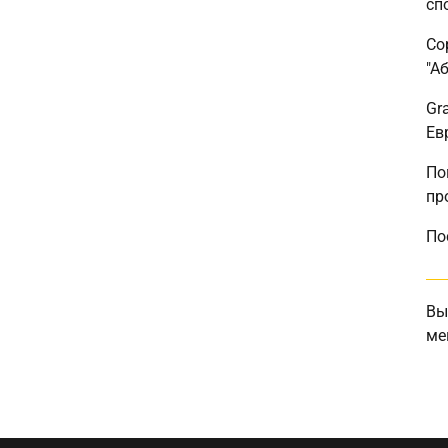
сп
Со
"А
Gr
Ев
По
пр
По
Вы
ме