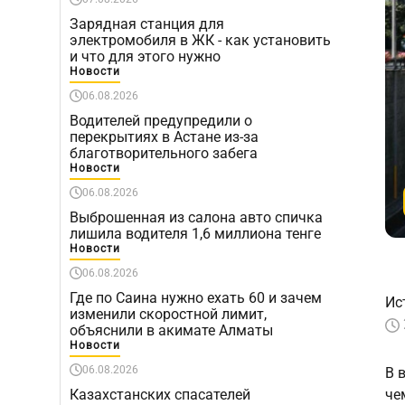
Зарядная станция для
электромобиля в ЖК - как установить
и что для этого нужно
Новости
06.08.2026
Водителей предупредили о
перекрытиях в Астане из-за
благотворительного забега
Новости
06.08.2026
Выброшенная из салона авто спичка
лишила водителя 1,6 миллиона тенге
Новости
06.08.2026
Где по Саина нужно ехать 60 и зачем
Ис
изменили скоростной лимит,
объяснили в акимате Алматы
Новости
06.08.2026
В 
Казахстанских спасателей
че