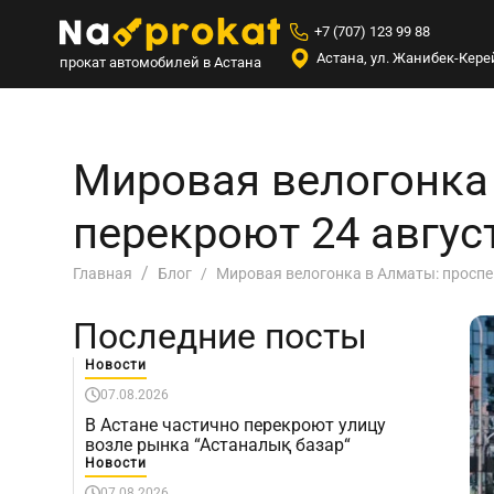
+7 (707) 123 99 88
Астана, ул. Жанибек-Керей
прокат автомобилей в Астана
Мировая велогонка
перекроют 24 авгус
Мировая велогонка в Алматы: проспе
Главная
Блог
Последние посты
Новости
07.08.2026
В Астане частично перекроют улицу
возле рынка “Астаналық базар“
Новости
07.08.2026