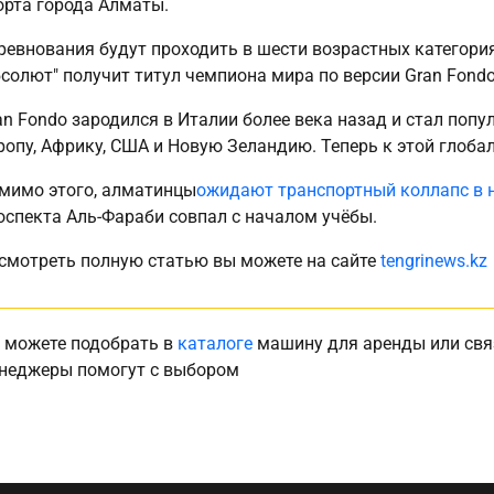
орта города Алматы.
ревнования будут проходить в шести возрастных категория
бсолют" получит титул чемпиона мира по версии Gran Fondo 
an Fondo зародился в Италии более века назад и стал поп
ропу, Африку, США и Новую Зеландию. Теперь к этой глоба
мимо этого, алматинцы
ожидают транспортный коллапс в 
оспекта Аль-Фараби совпал с началом учёбы.
смотреть полную статью вы можете на сайте
tengrinews.kz
 можете подобрать в
каталоге
машину для аренды или свя
неджеры помогут с выбором