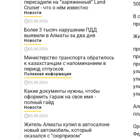
пересадили на “заряженный“ Land
50
Cruiser - что о нём известно
Новости
В 
05.08.2026
пр
Более 3 тысяч нарушении ПДД
выявили в Алматы за два дня
Жи
Новости
пр
05.08.2026
пр
Министерство транспорта обратилось
к казахстанцам с напоминанием в
пр
период отпусков
ул
Полезная информация
ул
05.08.2026
ул
Какие документы нужны, чтобы
ул
оформить гараж на свое имя -
полный гайд
Ал
Новости
пл
05.08.2026
Житель Алматы купил в автосалоне
Ор
новый автомобиль, который
Фе
оказался с “сюрпризом“