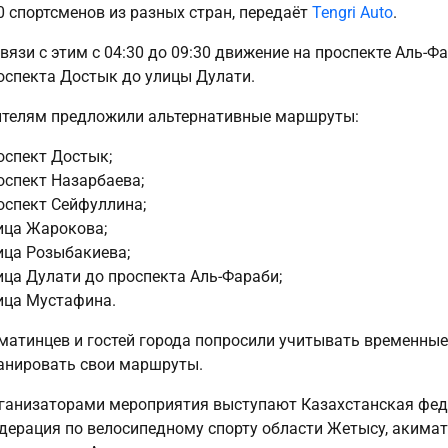
0 спортсменов из разных стран, передаёт
Tengri Auto
.
связи с этим с 04:30 до 09:30 движение на проспекте Аль-Ф
оспекта Достык до улицы Дулати.
телям предложили альтернативные маршруты:
оспект Достык;
оспект Назарбаева;
оспект Сейфуллина;
ица Жарокова;
ица Розыбакиева;
ица Дулати до проспекта Аль-Фараби;
ица Мустафина.
матинцев и гостей города попросили учитывать временные
анировать свои маршруты.
ганизаторами мероприятия выступают Казахстанская феде
дерация по велосипедному спорту области Жетысу, акима