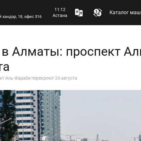
11:12
Каталог маш
Астана
 хандар, 18, офис 316
 в Алматы: проспект Ал
та
кт Аль-Фараби перекроют 24 августа