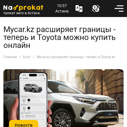
10:37
Астана
прокат авто в Астана
Mycar.kz расширяет границы -
теперь и Toyota можно купить
онлайн
Главная
Блог
Mycar.kz расширяет границы - теперь и Toyota можно к
Новости