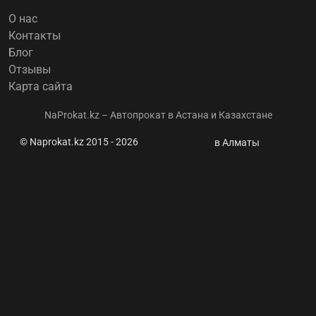
О нас
Контакты
Блог
Отзывы
Карта сайта
NaProkat.kz – Автопрокат в Астана и Казахстане
© Naprokat.kz 2015 - 2026
Не
в Алматы
заводится
машина:
пошаговая
инструкция
и главные
ошибки ⭐
Naprokat.kz
- Аренда
авто
Астана