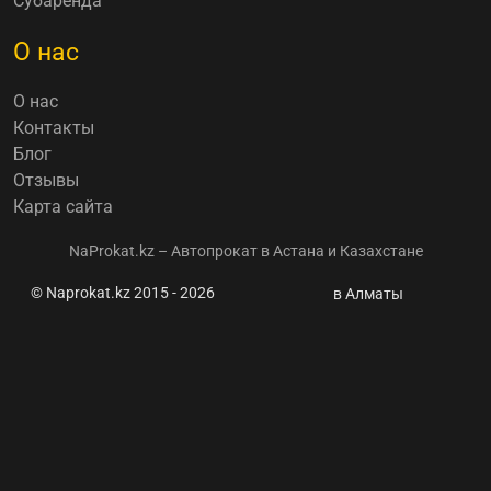
Субаренда
О нас
О нас
Контакты
Блог
Отзывы
Карта сайта
NaProkat.kz – Автопрокат в Астана и Казахстане
© Naprokat.kz 2015 - 2026
Поругался
в Алматы
с женой и
въехал в
здание:
местного
жителя
наказали в
Жезказгане
⭐