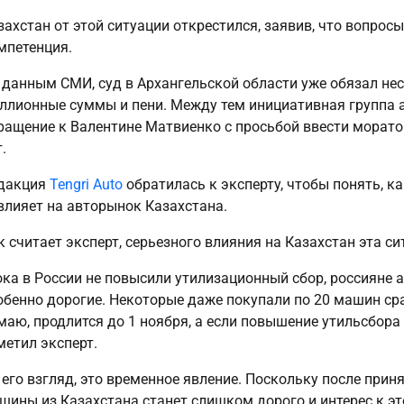
захстан от этой ситуации открестился, заявив, что вопросы
мпетенция.
 данным СМИ, суд в Архангельской области уже обязал не
ллионные суммы и пени. Между тем инициативная группа 
ращение к Валентине Матвиенко с просьбой ввести моратор
.
дакция
Tengri Auto
обратилась к эксперту, чтобы понять, к
влияет на авторынок Казахстана.
к считает эксперт, серьезного влияния на Казахстан эта с
ока в России не повысили утилизационный сбор, россияне а
обенно дорогие. Некоторые даже покупали по 20 машин сра
маю, продлится до 1 ноября, а если повышение утильсбора 
метил эксперт.
 его взгляд, это временное явление. Поскольку после прин
шины из Казахстана станет слишком дорого и интерес к э