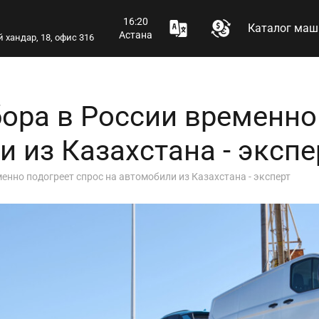
16:20
Каталог маш
Астана
 хандар, 18, офис 316
ора в России временно
 из Казахстана - экспе
нно подогреет спрос на автомобили из Казахстана - эксперт