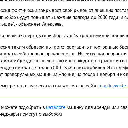
оссия фактически закрывает свой рынок от внешних постав
ильсбор будут повышать каждые полгода до 2030 года, и 
льшие", - объясняет Алексеев.
 словам эксперта, утильсбор стал "заградительной пошлино
оссия таким образом пытается заставить иностранные брен
звивать собственное производство. Но ситуация непростая
тайские бренды не спешат активно входить на рынок из-за 
егодно не хватает около 800 тысяч автомобилей. Этот де
ет праворульных машин из Японии, но после 1 ноября и их вв
смотреть полную статью вы можете на сайте
tengrinews.kz
 можете подобрать в
каталоге
машину для аренды или свя
неджеры помогут с выбором