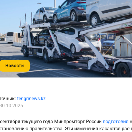
Новости
точник:
tengrinews.kz
30.10.2025
 сентября текущего года Минпромторг России
подготовил
н
становлению правительства. Эти изменения касаются расч