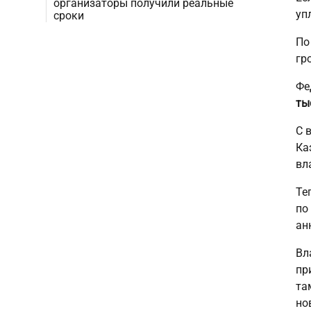
организаторы получили реальные
уп
сроки
П
гр
Фе
ты
С 
Ка
вл
Те
по
ан
Вл
пр
та
но