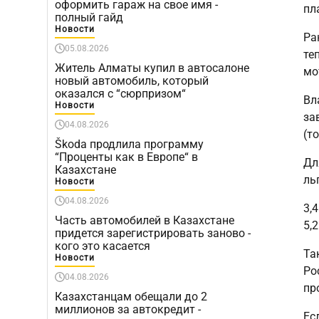
оформить гараж на свое имя -
пл
полный гайд
Новости
Ра
05.08.2026
те
Житель Алматы купил в автосалоне
мо
новый автомобиль, который
оказался с “сюрпризом“
Вл
Новости
за
04.08.2026
(т
Škoda продлила программу
“Проценты как в Европе“ в
Дл
Казахстане
ль
Новости
04.08.2026
3,
Часть автомобилей в Казахстане
5,
придется зарегистрировать заново -
кого это касается
Та
Новости
Ро
04.08.2026
пр
Казахстанцам обещали до 2
миллионов за автокредит -
Ес