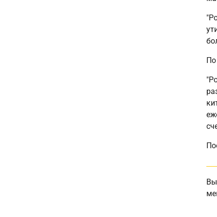
"Р
ут
бо
По
"Р
ра
ки
еж
сч
По
Вы
ме