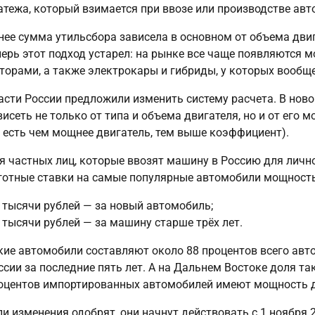
атежа, который взимается при ввозе или производстве авт
нее сумма утильсбора зависела в основном от объема дви
перь этот подход устарел: на рынке все чаще появляются
торами, а также электрокары и гибриды, у которых вообщ
асти России предложили изменить систему расчета. В ново
висеть не только от типа и объема двигателя, но и от его
о есть чем мощнее двигатель, тем выше коэффициент).
я частных лиц, которые ввозят машину в Россию для лично
готные ставки на самые популярные автомобили мощност
4 тысячи рублей — за новый автомобиль;
2 тысячи рублей — за машину старше трёх лет.
кие автомобили составляют около 88 процентов всего авто
ссии за последние пять лет. А на Дальнем Востоке доля т
оцентов импортированных автомобилей имеют мощность д
ли изменения одобрят, они начнут действовать с 1 ноября 2