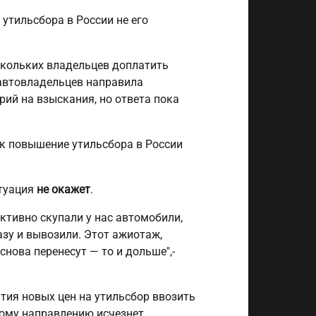
 утильсбора в России не его
скольких владельцев доплатить
автовладельцев направила
ий на взыскания, но ответа пока
ак повышение утильсбора в России
итуация
не окажет
.
ктивно скупали у нас автомобили,
зу и вывозили. Этот ажиотаж,
снова перенесут — то и дольше",-
ятия новых цен на утильсбор ввозить
тому направлению исчезнет.