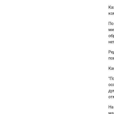
Ка
ко
По
ми
об
нет
Ре
по
Ка
"П
ос
ду
от
На
ма