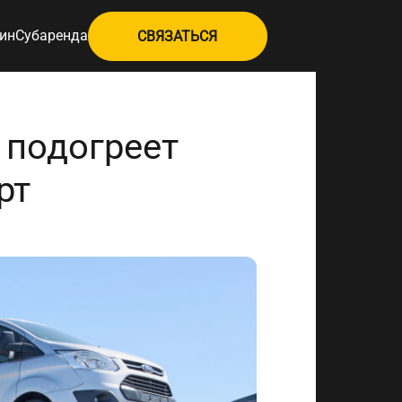
ин
Субаренда
СВЯЗАТЬСЯ
 подогреет
рт