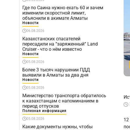
Где по Саина нужно ехать 60 и зачем
изменили скоростной лимит,
объяснили в акимате Алматы
Новости
06.08.2026
Казахстанских спасателей
пересадили на “заряженный“ Land
Cruiser - что о нём известно
Новости
05.08.2026
Более 3 тысяч нарушении ПДД
выявили в Алматы за два дня
Новости
05.08.2026
Министерство транспорта обратилось
Ис
к казахстанцам с напоминанием в
период отпусков
Полезная информация
05.08.2026
12
Какие документы нужны, чтобы
по