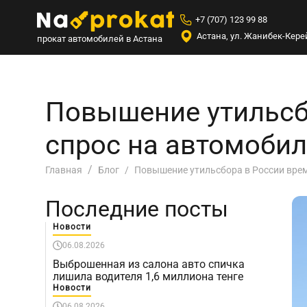
+7 (707) 123 99 88
Астана, ул. Жанибек-Керей
прокат автомобилей в Астана
Повышение утильсб
спрос на автомобили
Повышение утильсбора в России време
Главная
Блог
Последние посты
Новости
06.08.2026
Выброшенная из салона авто спичка
лишила водителя 1,6 миллиона тенге
Новости
06.08.2026