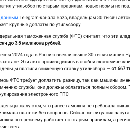
латил утильсбор по старым правилам, новые нормы не пов
о
данным
Telegram-канала Baza, владельцам 30 тысяч автом
озят крупные доплаты по утильсбору.
деральная таможенная служба (ФТС) считает, что эти вл
сяч до 3,5 миллиона рублей
.
весны 2024 года в Россию ввезли свыше 30 тысяч машин Hyu
захстане. Эти авто производились в особой экономической
адельцы платили сниженную ставку утильсбора —
от 667 т
перь ФТС требует доплатить разницу, так как машины име
 мнению службы, они должны облагаться полным сбором. Те
нулирование электронного ПТС.
адельцы жалуются, что ранее таможня не требовала ника
инимала платежи без вопросов. Сейчас же ситуация запут
можня по-прежнему работает по старым правилам, а реги
вые счета.