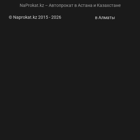
NaProkat.kz – Автопрокат в Астана и Казахстане
© Naprokat.kz 2015 - 2026
Празднование
в Алматы
Дня столицы:
где в Астане
ограничат
движение для
авто ⭐
Naprokat.kz -
Аренда авто
Астана