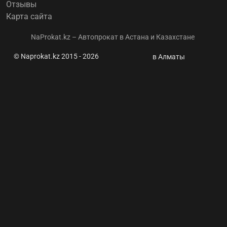
Отзывы
Карта сайта
NaProkat.kz – Автопрокат в Астана и Казахстане
© Naprokat.kz 2015 - 2026
Участок
в Алматы
проспекта
Туран
перекроют
на два дня
в Астане ⭐
Naprokat.kz
- Аренда
авто
Астана