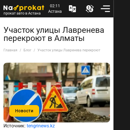
02:11
Астана
прокат авто в Астана
Участок улицы Лавренева
перекроют в Алматы
Главная
Блог
Участок улицы Лавренева перекроют в Алматы
Новости
Источник:
tengrinews.kz