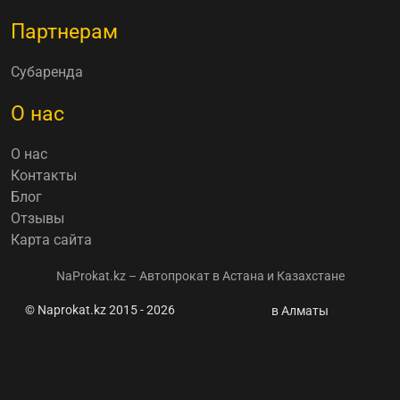
Партнерам
Субаренда
О нас
О нас
Контакты
Блог
Отзывы
Карта сайта
NaProkat.kz – Автопрокат в Астана и Казахстане
© Naprokat.kz 2015 - 2026
新聞和實用資
в Алматы
訊 Троллейбус
наехал на
остановку в
Алматы: есть