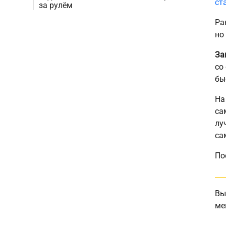
ст
за рулём
Ра
но
За
со
бы
На
са
лу
са
По
Вы
ме