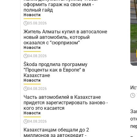
оформить гараж на свое имя -
полный гайд
Новости
05.08.2026
Житель Алматы купил в автосалоне
новый автомобиль, который
оказался с “сюрпризом“
Новости
04.08.2026
Škoda продлила программу
“Проценты как в Европе“ в
Казахстане
Новости
Ис
04.08.2026
Часть автомобилей в Казахстане
придется зарегистрировать заново -
кого это касается
За
Новости
от
04.08.2026
пе
Казахстанцам обещали до 2
миллионов за автокредит -