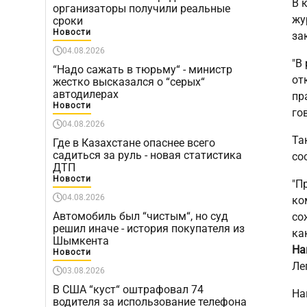
В 
организаторы получили реальные
жу
сроки
Новости
за
04.08.2026
"В
“Надо сажать в тюрьму“ - министр
от
жестко высказался о “серых“
автодилерах
пр
Новости
го
04.08.2026
Та
Где в Казахстане опаснее всего
садиться за руль - новая статистика
со
ДТП
Новости
"П
04.08.2026
ко
Автомобиль был “чистым“, но суд
со
решил иначе - история покупателя из
ка
Шымкента
На
Новости
Ле
03.08.2026
В США “куст“ оштрафовал 74
На
водителя за использование телефона