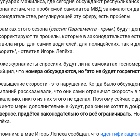
кулуарах Мажилиса, где сегодня обсуждают республиканс
рналистам, что проблемой самокатов МВД занимаются дав
конодательстве, регулирующей эту сферу, есть пробелы.
 рамках этого сезона (
сессии Парламента - прим.
) будут де
корректируют те пробелы, которые в законодательстве есть
авила игры для самих водителей, для полицейских, так и дл
ворить", - ответил Игорь Лепёха.
кже журналисты спросили, будут ли на самокатах госномер
общил, что
номера обсуждаются, но "это не будет госрегист
ревышение скорости - это нарушение. Когда было обсужде
мпаний рассказывали, что они сами ограничат скорость в па
жалению, никто из них этого не сделал. Поэтому сейчас с 
кие-то меры дополнительные будут, раз они не хотят в доб
верное, придётся законодательно это всё ограничивать
. Н
пёха.
помним: в мае Игорь Лепёха сообщал, что
идентификацион