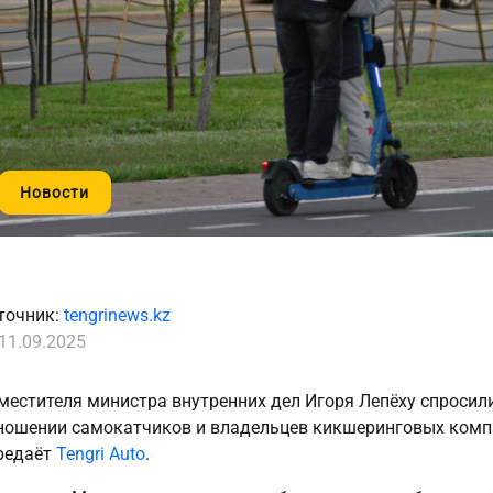
Новости
точник:
tengrinews.kz
11.09.2025
местителя министра внутренних дел Игоря Лепёху спросили
ношении самокатчиков и владельцев кикшеринговых компа
редаёт
Tengri Auto
.