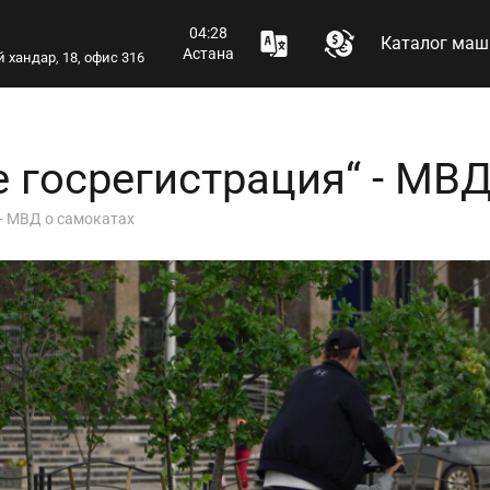
04:28
Каталог маш
Астана
 хандар, 18, офис 316
е госрегистрация“ - МВ
 - МВД о самокатах