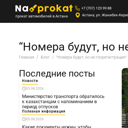
+7 (707) 123 99 88
Астана, ул. Жанибек-Керей
прокат автомобилей в Астана
“Номера будут, но н
“Номера будут, но не госрегистрация“
Главная
Блог
Последние посты
Новости
05.08.2026
Министерство транспорта обратилось
к казахстанцам с напоминанием в
период отпусков
Полезная информация
05.08.2026
Какие документы нужны, чтобы