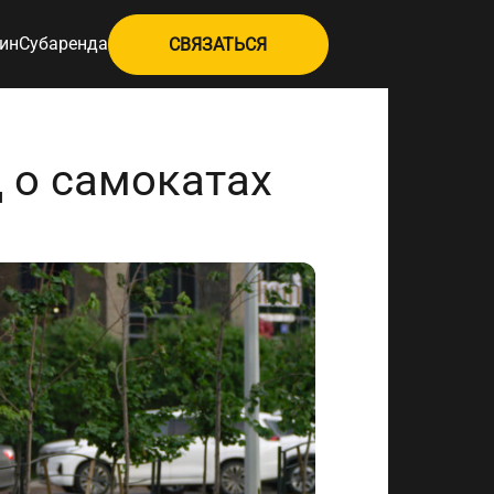
ин
Субаренда
СВЯЗАТЬСЯ
Д о самокатах