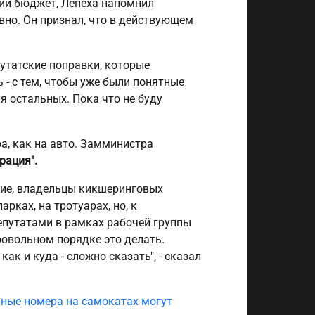
кий бюджет, Лепёха напомнил
но. Он признал, что в действующем
путатские поправки, которые
 - с тем, чтобы уже были понятные
я остальных. Пока что не буду
а, как на авто. Замминистра
рация".
ние, владельцы кикшеринговых
рках, на тротуарах, но, к
депутатами в рамках рабочей группы
ровольном порядке это делать.
о как и куда - сложно сказать", - сказал
ные номера на самокатах могут