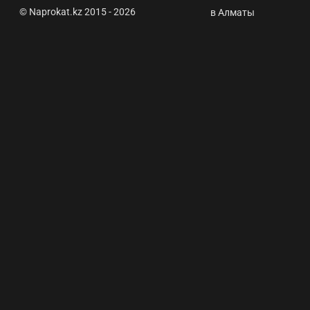
© Naprokat.kz 2015 - 2026
News and useful
в Алматы
information
Электромобили
только для
алматинцев:
почему в
других
регионах не
строят
зарядные
станции ⭐ Car
rental Astana