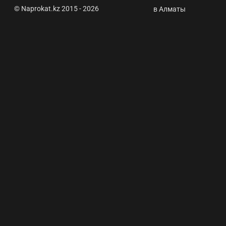
© Naprokat.kz 2015 - 2026
Жаңалықтар
в Алматы
мен пайдалы
ақпарат
Электромобили
только для
алматинцев:
почему в
других
регионах не
строят
зарядные
станции ⭐
Автокөлік
жалдау Астана